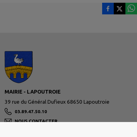
MAIRIE - LAPOUTROIE
39 rue du Général Dufieux 68650 Lapoutroie
03.89.47.50.10
NOUS CONTACTER
M'Y RENDRE