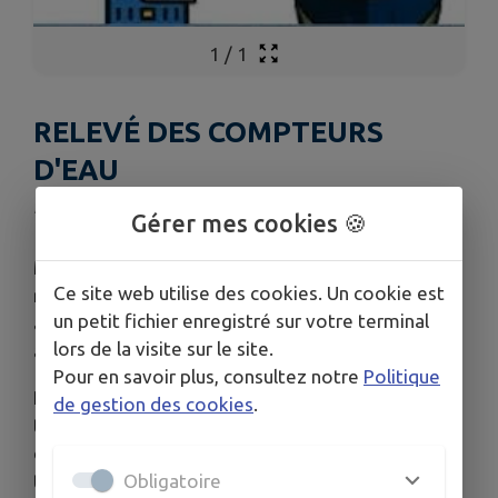
1
/
1
RELEVÉ DES COMPTEURS
D'EAU
Publié le jeudi 04 juin 2026 - Lapoutroie
Gérer mes cookies 🍪
M. Thierry DIDIER, agent du SDEA, est chargé de
Ce site web utilise des cookies. Un cookie est
relever les compteurs d'eau sur le ban communal
un petit fichier enregistré sur votre terminal
à compter du
9 juin.
Merci de lui réserver un bon
lors de la visite sur le site.
accueil.
Pour en savoir plus, consultez notre
Politique
Pour rappel, la compétence de l'eau ayant été
de gestion des cookies
.
transférée à la SDEA, les relevés des compteurs
d'eau ne sont plus effectués par les services
Obligatoire
techniques de Lapoutroie.