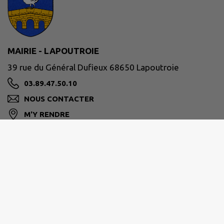
MAIRIE - LAPOUTROIE
39 rue du Général Dufieux 68650 Lapoutroie
03.89.47.50.10
NOUS CONTACTER
M'Y RENDRE
www.lapoutroie.fr/
Site réalisé par
IntraMuros SAS
|
Mentions légales
|
CGU
|
Politique de confidentialité
|
Accessibilité : partiellement conforme