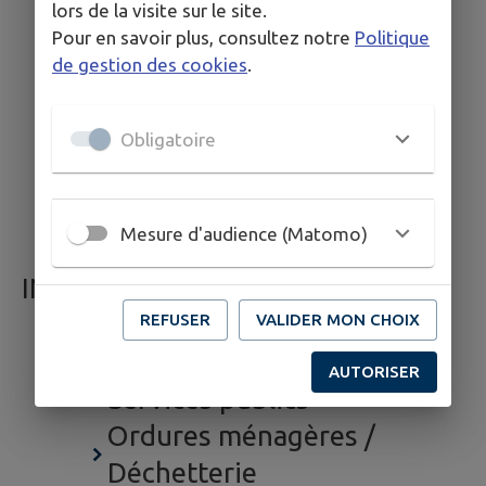
Établissements culturels
lors de la visite sur le site.
Pour en savoir plus, consultez notre
Politique
Médiathèque
de gestion des cookies
.
Établissements scolaires
Santé
Obligatoire
Entreprises
Découvrir
Newsletter
Mesure d'audience (Matomo)
INFOS PRATIQUES
Eau et assainissement
REFUSER
VALIDER MON CHOIX
Plans de la commune
AUTORISER
Services publics
Ordures ménagères /
Déchetterie