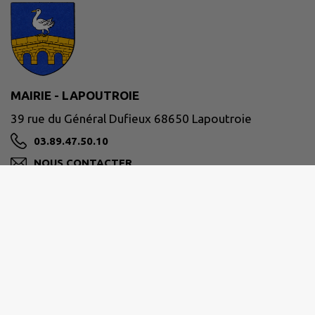
MAIRIE - LAPOUTROIE
39 rue du Général Dufieux 68650 Lapoutroie
03.89.47.50.10
NOUS CONTACTER
M'Y RENDRE
www.lapoutroie.fr/
Site réalisé par
IntraMuros SAS
|
Mentions légales
|
CGU
|
Politique de confidentialité