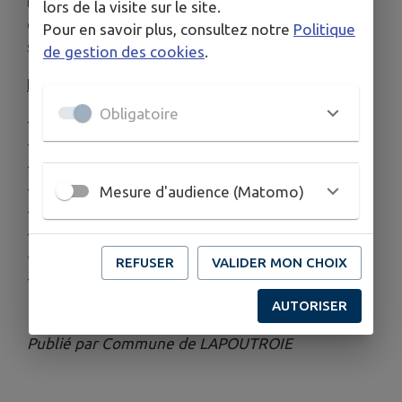
Des travaux sur le réseau entraîneront des
lors de la visite sur le site.
coupures le
mercredi 13 mai
dans les secteurs
Pour en savoir plus, consultez notre
Politique
suivants :
de gestion des cookies
.
Entre 8h et 14h30
:
Obligatoire
- 250 à 270 Ribeaugoutte
- 247 au 249 Sur le Rain
- 244 au 246 Chamont
- 238 Champs de la Croix
Mesure d'audience (Matomo)
- 283 La Forêt
- 242 et 243 Bambois
- 247 et 248 Les Cammes
REFUSER
VALIDER MON CHOIX
- 281 et 282 La Graine
AUTORISER
Publié par Commune de LAPOUTROIE