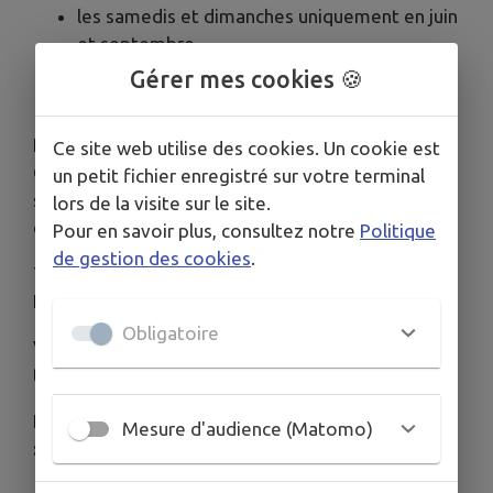
les samedis et dimanches uniquement en juin
et septembre
Gérer mes cookies 🍪
tous les jours en juillet et août
La ligne n°68R013 Colmar - Lac Blanc 1200 (Col du
Ce site web utilise des cookies. Un cookie est
Calvaire) permet de rejoindre la navette
un petit fichier enregistré sur votre terminal
sommitale qui circule sur la Route des Crêtes,
lors de la visite sur le site.
entre le Col du Calvaire et le Markstein.
Pour en savoir plus, consultez notre
Politique
de gestion des cookies
.
Tarifs : 4€ le billet unitaire, -50% avec la carte
Fluo, Pass journée groupe à 10€.
Obligatoire
Vélos acceptés sur réservation auprès du
transporteur :
03 89 76 91 61
En savoir plus (arrêts, horaires, tarifs)
Mesure d'audience (Matomo)
:
www.lac-blanc.com