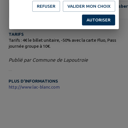
REFUSER
VALIDER MON CHOIX
Communauté de Communes de la Vallée de Kaysersber
AUTORISER
TARIFS
Tarifs : 4€ le billet unitaire, -50% avec la carte Fluo, Pass
journée groupe à 10€.
Publié par Commune de Lapoutroie
PLUS D'INFORMATIONS
http://www.lac-blanc.com