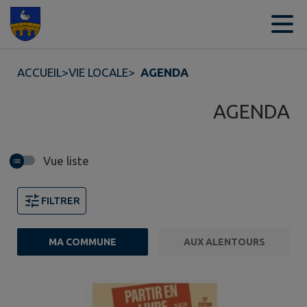
Contenu
Menu
Recherche
Pied de page
ACCUEIL
>
VIE LOCALE
>
AGENDA
AGENDA
Vue liste
FILTRER
MA COMMUNE
AUX ALENTOURS
Page 1. 10 événements sur 31 affichés sur cette page.