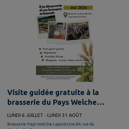
Visite guidée gratuite à la
brasserie du Pays Welche
pendant les vacances scolaires à
LUNDI 6 JUILLET - LUNDI 31 AOÛT
11h et 15h
Brasserie Pays Welche Lapoutroie 84, rue du