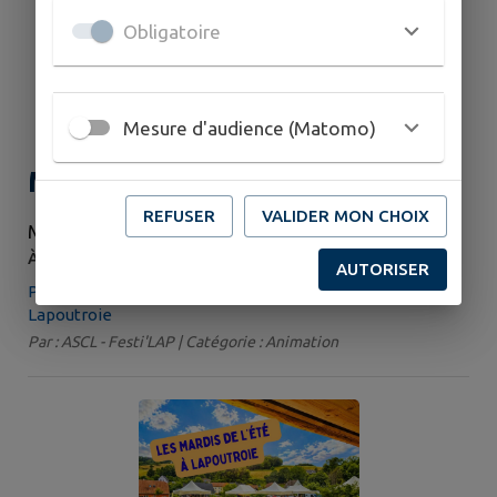
Obligatoire
Mesure d'audience (Matomo)
Mardis de l’Été
REFUSER
VALIDER MON CHOIX
MARDI 18 AOÛT
À 18H30
AUTORISER
Parc Hélène Parmentier, Rue de la Filature,
Lapoutroie
Par : ASCL - Festi'LAP | Catégorie : Animation