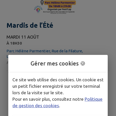
Mardis de l’Été
MARDI 11 AOÛT
À 18H30
Parc Hélène Parmentier, Rue de la Filature,
Lapoutroie
Gérer mes cookies 🍪
Par : ASCL - Festi'LAP | Catégorie : Animation
Ce site web utilise des cookies. Un cookie est
un petit fichier enregistré sur votre terminal
lors de la visite sur le site.
Pour en savoir plus, consultez notre
Politique
de gestion des cookies
.