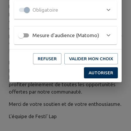
force d'un esprit d'équipe, de cohésion et de
Obligatoire
partage, et nous souhaitons impliquer le plus
grand nombre dans nos projets. Chacun peut
devenir bénévole, que ce soit de manière
Mesure d'audience (Matomo)
ponctuelle ou régulière. Votre participation, quelle
qu'elle soit, sera précieuse et contribuera au
succès de nos initiatives.
REFUSER
VALIDER MON CHOIX
Nous vous invitons à rejoindre Festi' Lap et à
participer activement à la vie de notre village.
AUTORISER
Ensemble, faisons en sorte que chacun puisse
profiter pleinement de toutes les opportunités
offertes par notre communauté.
Merci de votre soutien et de votre enthousiasme.
L'équipe de Festi’ Lap