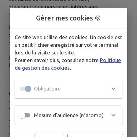
• le nombre de personnes intéressées
• toute information utile à l’organisation du projet
Gérer mes cookies 🍪
Retrouvez la programmation et les horaires des
séances sur notre site internet et nos réseaux
Ce site web utilise des cookies. Un cookie est
sociaux.
un petit fichier enregistré sur votre terminal
lors de la visite sur le site.
https://www.cinemaorbey.fr/
Pour en savoir plus, consultez notre
Politique
https://www.facebook.com/CinemaOrbey
de gestion des cookies
.
Obligatoire
HORAIRES
Les séances ont lieu tout au long de la semaine, du lundi
au dimanche.
Mesure d'audience (Matomo)
• Ouverture des portes à 20h00
• Début de la projection à 20h30
• Fin de séance aux alentours de 23h00, selon la durée du