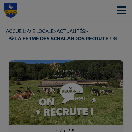
Contenu
Menu
Recherche
Pied de page
ACCUEIL
>
VIE LOCALE
>
ACTUALITÉS
>
📢 LA FERME DES SCHALANDOS RECRUTE ! 🧀
1
/
1