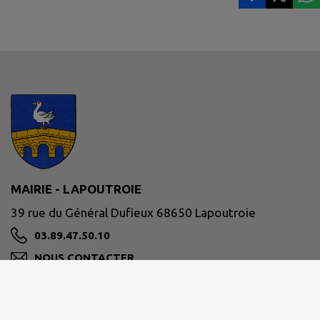
MAIRIE - LAPOUTROIE
39 rue du Général Dufieux 68650 Lapoutroie
03.89.47.50.10
NOUS CONTACTER
M'Y RENDRE
www.lapoutroie.fr/