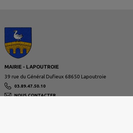
MAIRIE - LAPOUTROIE
39 rue du Général Dufieux 68650 Lapoutroie
03.89.47.50.10
NOUS CONTACTER
M'Y RENDRE
www.lapoutroie.fr/