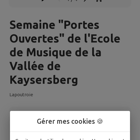
Semaine "Portes
Ouvertes" de l'Ecole
de Musique de la
Vallée de
Kaysersberg
Lapoutroie
INFORMATIONS PRATIQUES
Gérer mes cookies 🍪
LIEU
Lapoutroie