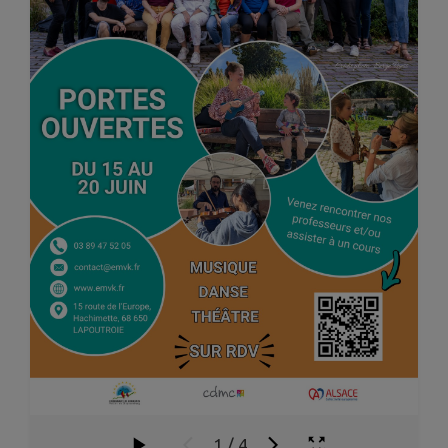
1
/
4