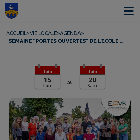
Contenu
Menu
Recherche
Pied de page
ACCUEIL
>
VIE LOCALE
>
AGENDA
>
SEMAINE "PORTES OUVERTES" DE L'ECOLE ...
Juin
Juin
15
20
au
Lun.
Sam.