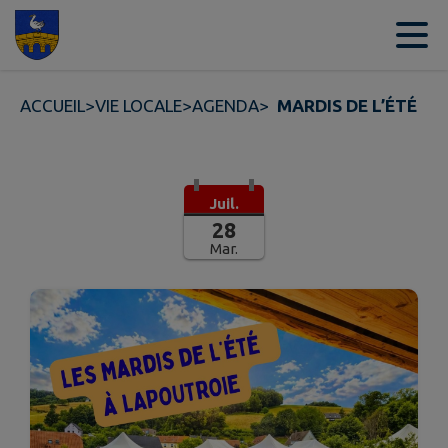
Contenu
Menu
Recherche
Pied de page
ACCUEIL
>
VIE LOCALE
>
AGENDA
>
MARDIS DE L’ÉTÉ
Juil.
28
Mar.