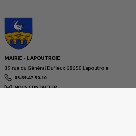
MAIRIE - LAPOUTROIE
39 rue du Général Dufieux 68650 Lapoutroie
03.89.47.50.10
NOUS CONTACTER
M'Y RENDRE
www.lapoutroie.fr/