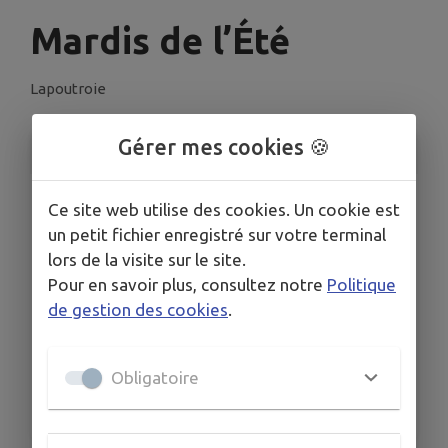
Mardis de l’Été
Lapoutroie
Gérer mes cookies 🍪
INFORMATIONS PRATIQUES
LIEU
Ce site web utilise des cookies. Un cookie est
Parc Hélène Parmentier, Rue de la Filature,
un petit fichier enregistré sur votre terminal
Lapoutroie
lors de la visite sur le site.
DATE
Pour en savoir plus, consultez notre
Politique
Le mar. 28 juil.
de gestion des cookies
.
HORAIRES
A partir de 18h30
Obligatoire
ORGANISÉ PAR
ASCL - Festi'LAP