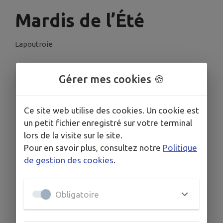
Mardis de l’Été
Lapoutroie
INFORMATIONS PRATIQUES
Gérer mes cookies 🍪
LIEU
Ce site web utilise des cookies. Un cookie est
Parc Hélène Parmentier, Rue de la Filature,
Lapoutroie
un petit fichier enregistré sur votre terminal
lors de la visite sur le site.
DATE
Le mar. 4 août
Pour en savoir plus, consultez notre
Politique
de gestion des cookies
.
HORAIRES
A partir de 18h30
ORGANISÉ PAR
Obligatoire
ASCL - Festi'LAP