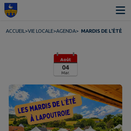
Contenu
Menu
Recherche
Pied de page
ACCUEIL
>
VIE LOCALE
>
AGENDA
>
MARDIS DE L’ÉTÉ
Août
04
Mar.