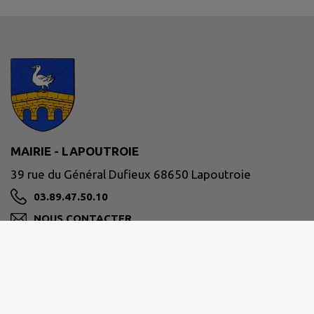
MAIRIE - LAPOUTROIE
39 rue du Général Dufieux 68650 Lapoutroie
03.89.47.50.10
NOUS CONTACTER
M'Y RENDRE
www.lapoutroie.fr/